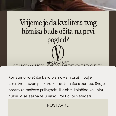
Vrijeme je da kvaliteta tvog
biznisa bude očita na prvi
pogled?
POŠALJI UPIT
PRVI KORAK SU BESPLATNE 20-MINUTNE KONZULTACIJE. TO
JE PRILIKA DA SE UPOZNAMO I VIDIMO KAKO TI MOGU
POMOĆI.
Koristimo kolačiće kako bismo vam pružili bolje
iskustvo i razumjeli kako koristite našu stranicu. Svoje
(KONTAKT)
postavke možete prilagoditi ili odbiti kolačiće koji nisu
CONTACT@VUCAKOVA.COM
(POVEŽIMO SE)
nužni. Više saznajte u našoj
Politici privatnosti.
INSTAGRAM
LINKEDIN
PREUZMI BESPLATNU CHECKLISTU I SAZNAJ JE LI
POSTAVKE
VRIJEME ZA REDIZAJN.