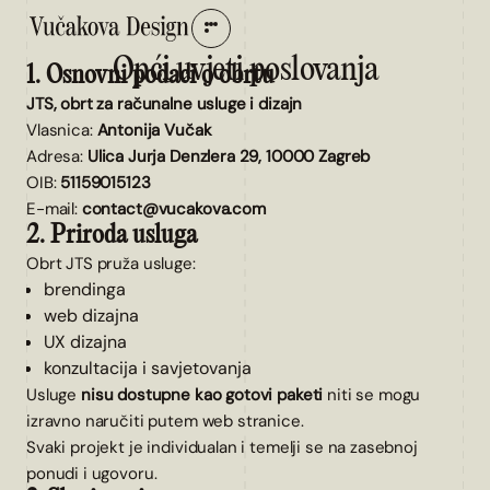
Opći uvjeti poslovanja
1. Osnovni podaci o obrtu
JTS, obrt za računalne usluge i dizajn
Vlasnica:
Antonija Vučak
Adresa:
Ulica Jurja Denzlera 29, 10000 Zagreb
OIB:
51159015123
E-mail:
contact@vucakova.com
2. Priroda usluga
Obrt JTS pruža usluge:
brendinga
web dizajna
UX dizajna
konzultacija i savjetovanja
Usluge
nisu dostupne kao gotovi paketi
niti se mogu
izravno naručiti putem web stranice.
Svaki projekt je individualan i temelji se na zasebnoj
ponudi i ugovoru.