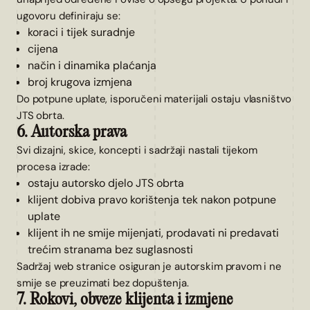
ugovoru definiraju se:
koraci i tijek suradnje
cijena
način i dinamika plaćanja
broj krugova izmjena
Do potpune uplate, isporučeni materijali ostaju vlasništvo
JTS obrta.
6. Autorska prava
Svi dizajni, skice, koncepti i sadržaji nastali tijekom
procesa izrade:
ostaju autorsko djelo JTS obrta
klijent dobiva pravo korištenja tek nakon potpune
uplate
klijent ih ne smije mijenjati, prodavati ni predavati
trećim stranama bez suglasnosti
Sadržaj web stranice osiguran je autorskim pravom i ne
smije se preuzimati bez dopuštenja.
7. Rokovi, obveze klijenta i izmjene