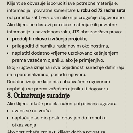
Klijent se obvezuje isporučiti sve potrebne materijale,
informacije i povratne komentare
u roku od 72 radna sata
od primitka zahtjeva, osim ako nije drugačije dogovoreno.
Ako klijent ne dostavi potrebne materijale ili povratne
informacije u navedenom roku, JTS obrt zadržava pravo:
produljiti rokove izvršenja projekta
,
prilagoditi dinamiku rada novim okolnostima,
naplatiti dodatno vrijeme uzrokovano kašnjenjem
prema važećem cjeniku, ako je primjenjivo.
Broj krugova izmjena i sve pojedinosti suradnje definiraju
se u personaliziranoj ponudi i ugovoru.
Dodatne izmjene koje nisu obuhvaćene ugovorom
naplaćuju se prema važećem cjeniku ili dogovoru.
8. Otkazivanje suradnje
Ako klijent otkaže projekt nakon potpisivanja ugovora:
avans se ne vraća
naplaćuje se dio posla obavljen do trenutka
otkazivanja
Ako obrt otkaže projekt, klijent dobiva povrat za